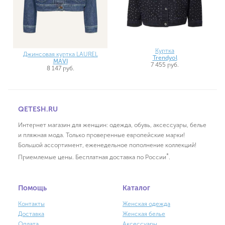
Куртка
Джинсовая куртка LAUREL
Trendyol
MAVI
7 455 руб.
8 147 руб.
QETESH.RU
Интернет магазин для женщин: одежда, обувь, аксессуары, белье
и пляжная мода. Только проверенные европейские марки!
Большой ассортимент, еженедельное пополнение коллекций!
*
Приемлемые цены. Бесплатная доставка по России
.
Помощь
Каталог
Контакты
Женская одежда
Доставка
Женская белье
Оплата
Аксессуары