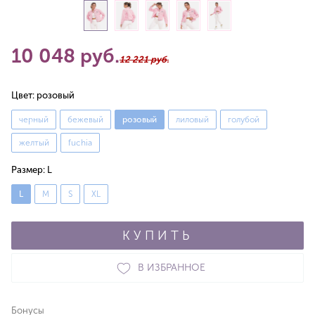
10 048 руб.
12 221 руб.
Цвет:
розовый
черный
бежевый
розовый
лиловый
голубой
желтый
fuchia
Размер:
L
L
M
S
XL
КУПИТЬ
В ИЗБРАННОЕ
Бонусы