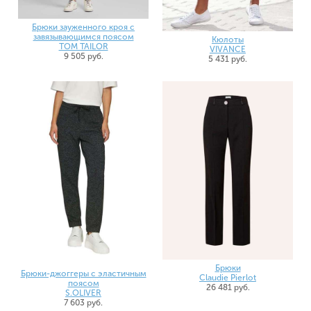
Брюки зауженного кроя с
завязывающимся поясом
Кюлоты
TOM TAILOR
VIVANCE
9 505 руб.
5 431 руб.
Брюки
Брюки-джоггеры с эластичным
Claudie Pierlot
поясом
26 481 руб.
S.OLIVER
7 603 руб.