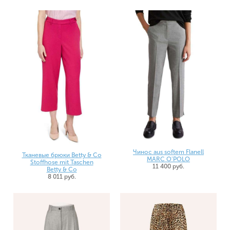
Чинос aus softem Flanell
Тканевые брюки Betty & Co
MARC O'POLO
Stoffhose mit Taschen
11 400 руб.
Betty & Co
8 011 руб.