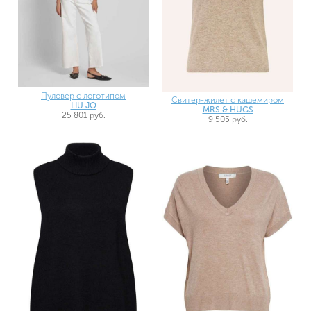
Пуловер с логотипом
Свитер-жилет с кашемиром
LIU JO
MRS & HUGS
25 801 руб.
9 505 руб.