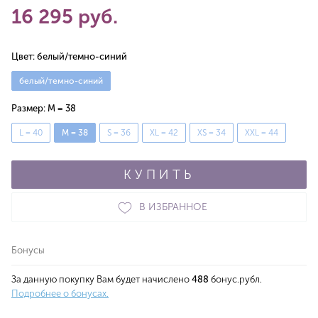
16 295 руб.
Цвет:
белый/темно-синий
белый/темно-синий
Размер:
M = 38
L = 40
M = 38
S = 36
XL = 42
XS = 34
XXL = 44
КУПИТЬ
В ИЗБРАННОЕ
Бонусы
За данную покупку Вам будет начислено
488
бонус.рубл.
Подробнее о бонусах.