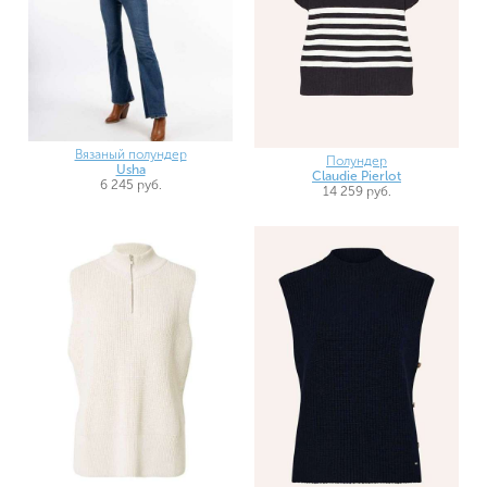
Вязаный полундер
Полундер
Usha
Claudie Pierlot
6 245 руб.
14 259 руб.