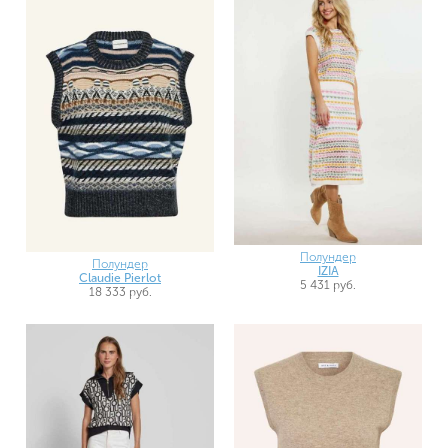
Полундер
Полундер
IZIA
Claudie Pierlot
5 431 руб.
18 333 руб.