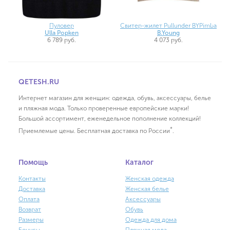
Пуловер
Свитер-жилет Pullunder BYPimba
Ulla Popken
B.Young
6 789 руб.
4 073 руб.
QETESH.RU
Интернет магазин для женщин: одежда, обувь, аксессуары, белье
и пляжная мода. Только проверенные европейские марки!
Большой ассортимент, еженедельное пополнение коллекций!
*
Приемлемые цены. Бесплатная доставка по России
.
Помощь
Каталог
Контакты
Женская одежда
Доставка
Женская белье
Оплата
Аксессуары
Возврат
Обувь
Размеры
Одежда для дома