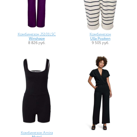
Комбинезон JS101LSC
Комбинезон
Winshape
Ulla Popken
8 826 руб.
9 505 руб.
Комбинезон Amira
Motel