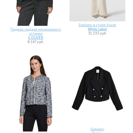
Блейзер в стиле букле
White Label
Пиджак-пиджак меланжевого
31 233 руб.
оттенка
S.OLIVER
8 147 руб.
Блейзер