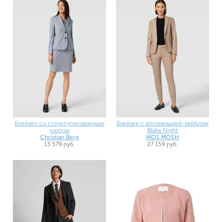
Блейзер со структурированным
Блейзер с аппликацией-лейблом
узором
Blake Night
Christian Berg
MOS MOSH
13 579 руб.
27 159 руб.