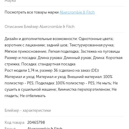
Марка
Посмотреть все товары марки
Abercrombie & Fitch
Описание Блейзер Abercrombie & Fitch
Дизайн и дополнительные возможности: Однотонные цвета;
воротник с лацканами; задний шов; Текстурированная ручка;
Мягкое прикосновение; Легкая подкладка; Застежка на пуговицы
Размер и посадка: Длина рукава: Длинный рукав; Длина: Короткая
стрижка; Посадка: стандартная посадка
Рост модели 1,74 м, размер 36 (сделано на заказ (DE))
Материал и уход: Материал и уход: Внешний материал: 100%
полиэстер - PES; Подкладка: 100% полиэстер - PES; Не мыть; Не
сушить в сушильной машине; Химчистка перхлорэтиленом; Не
гладить; Не отбеливать
Блейзер - характеристики
Код товара
20465798
Бренд
Abercrombie & Fitch