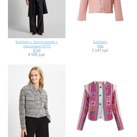
Блейзер с воротником с
Блейзер
лацканами KATE
Vila
ICHI
5 147 руб.
9 505 руб.