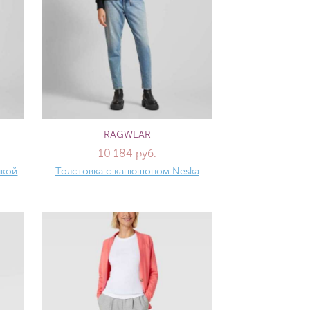
RAGWEAR
10 184 руб.
йкой
Толстовка с капюшоном Neska