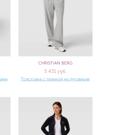
CHRISTIAN BERG
5 431 руб.
лами
Толстовка с планкой на пуговицах