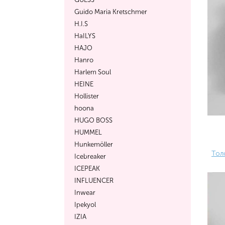
Guido Maria Kretschmer
H.I.S
HaILYS
HAJO
Hanro
Harlem Soul
HEINE
Hollister
hoona
HUGO BOSS
HUMMEL
Hunkemöller
Тол
Icebreaker
ICEPEAK
INFLUENCER
Inwear
Ipekyol
IZIA