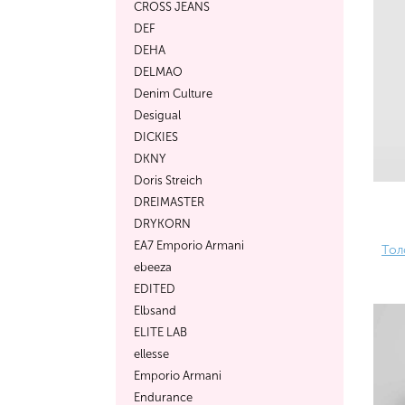
CROSS JEANS
DEF
DEHA
DELMAO
Denim Culture
Desigual
DICKIES
DKNY
Doris Streich
DREIMASTER
DRYKORN
EA7 Emporio Armani
Тол
ebeeza
EDITED
Elbsand
ELITE LAB
ellesse
Emporio Armani
Endurance