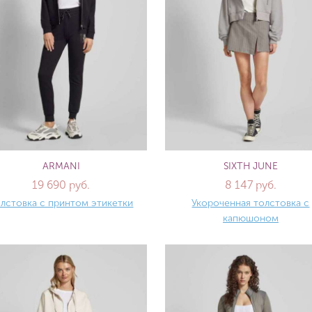
ARMANI
SIXTH JUNE
19 690 руб.
8 147 руб.
лстовка с принтом этикетки
Укороченная толстовка с
капюшоном