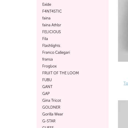
Exide
F4NT4STIC
faina
faina Athlsr
FELICIOUS
Fila
Flashlights
Franco Callegari
fransa
Frogbox
FRUIT OF THE LOOM
FUBU
То
GANT
GAP
Gina Tricot
GOLDNER
Gorilla Wear
G-STAR
GUESS