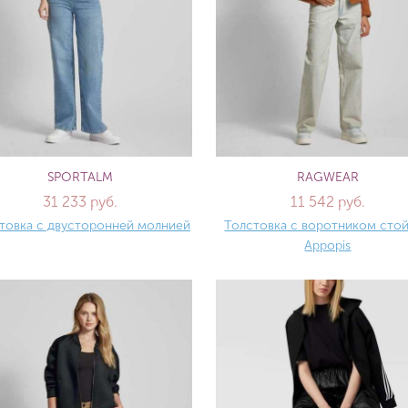
SPORTALM
RAGWEAR
31 233 руб.
11 542 руб.
товка с двусторонней молнией
Толстовка с воротником сто
Appopis