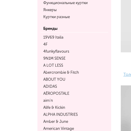
Функциональные куртки
Янкеры
Куртки разные
Бренды
19V69 Italia
4F
4funkyflavours
9N1M SENSE
A LOT LESS
Abercrombie & Fitch
Тол
ABOUT YOU
ADIDAS
AÉROPOSTALE
aim’n
Alife & Kickin
ALPHA INDUSTRIES
Amber & June
American Vintage