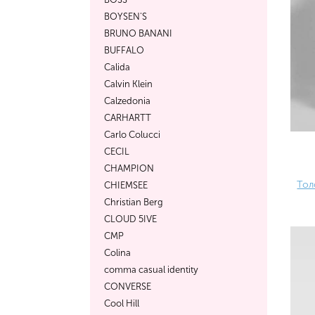
BOYSEN'S
BRUNO BANANI
BUFFALO
Calida
Calvin Klein
Calzedonia
CARHARTT
Carlo Colucci
CECIL
CHAMPION
Тол
CHIEMSEE
Christian Berg
CLOUD 5IVE
CMP
Colina
comma casual identity
CONVERSE
Cool Hill