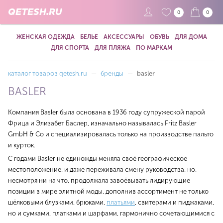
QETESH.RU
0
0
ЖЕНСКАЯ ОДЕЖДА
БЕЛЬЕ
АКСЕССУАРЫ
ОБУВЬ
ДЛЯ ДОМА
ДЛЯ СПОРТА
ДЛЯ ПЛЯЖА
ПО МАРКАМ
каталог товаров qetesh.ru
—
бренды
—
basler
BASLER
Компания Basler была основана в 1936 году супружеской парой
Фрица и Элизабет Баслер, изначально называлась Fritz Basler
GmbH & Co и специализировалась только на производстве пальто
и курток.
С годами Basler не единожды меняла своё географическое
местоположение, и даже переживала смену руководства, но,
несмотря ни на что, продолжала завоёвывать лидирующие
позиции в мире элитной моды, дополнив ассортимент не только
шёлковыми блузками, брюками,
платьями
, свитерами и пиджаками,
но и сумками, платками и шарфами, гармонично сочетающимися с